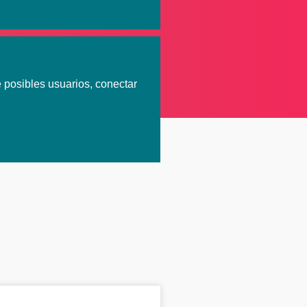
elo, este
 posibles usuarios, conectar
culación
esionales para