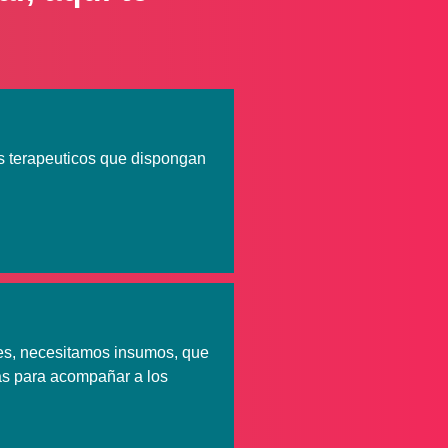
os para
erando.
s terapeuticos que dispongan
res, necesitamos insumos, que
s para acompañar a los