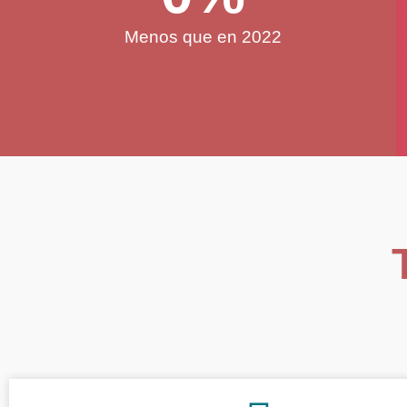
Menos que en 2022
Una pérd
duelo v
¡Contamos con