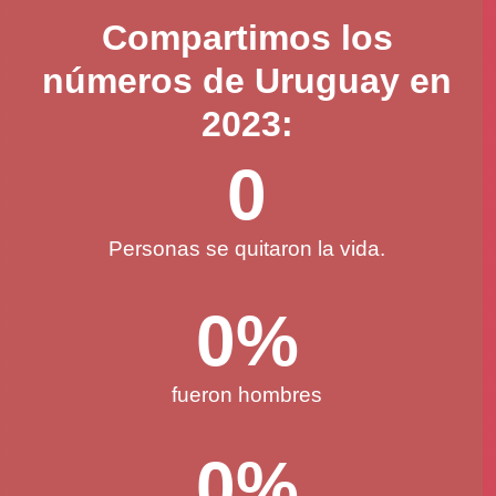
No est
Compartimos los
números de Uruguay en
2023:
0
Un gru
Personas se quitaron la vida.
0
%
fueron hombres
0
%