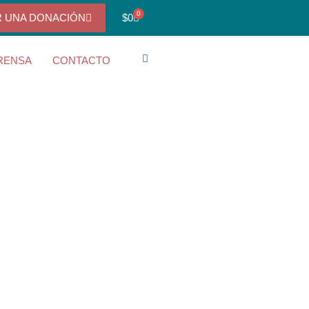
0
R UNA DONACIÓN
$
0
RENSA
CONTACTO
s animales huyen
ra vez agua del rio
rees que con ese
gunta el León. Yo
ro estoy haciendo