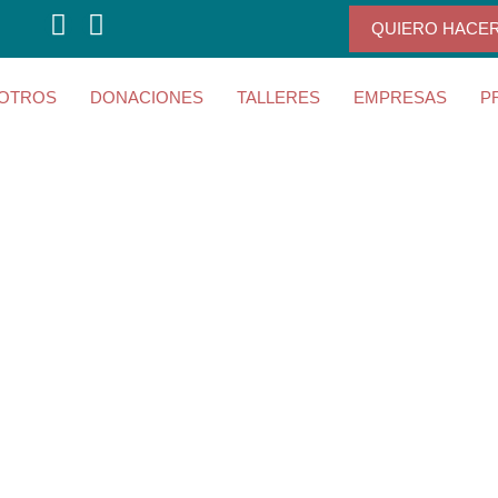
QUIERO HACE
OTROS
DONACIONES
TALLERES
EMPRESAS
P
en llamas y, mientras todos lo
lejo, un colibrí recoge una y ot
obre el fuego. “¿Es qué acaso c
 a apagar el incendio?”, le pre
solo”, responde el colibrí, “pe