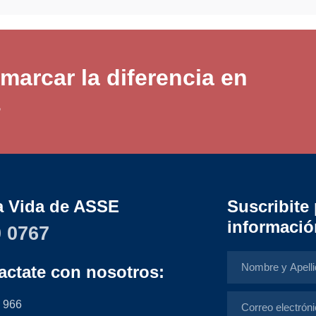
íctima y ocasiona un desequilib
esta y el/la acosador/a.
marcar la diferencia en
CONTACTANOS
s
a Vida de ASSE
Suscribite 
informació
 0767
actate con nosotros:
 966