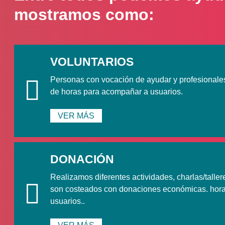
ás solo/a, estam
mostramos como:
ayudarte!
VOLUNTARIOS
po de profesionales te esta esp
Personas con vocación de ayudar y profesionale
de horas para acompañar a usuarios.
CONTACTANOS
VER MÁS
DONACIÓN
Realizamos diferentes actividades, charlas/talle
son costeados con donaciones económicas. hora
usuarios..