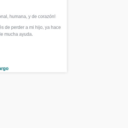
onal, humana, y de corazón!
Tuve una pérdida fami
tanto dolor y tristez
s de perder a mi hijo, ya hace
 de mucha ayuda.
Empecé a faltar en mi t
trabajo, tareas del hog
argo
rsona que
vos?
e se repiten,