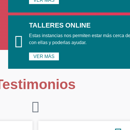
VER MÁS
TALLERES ONLINE
ida provoca un du
Estas instancias nos permiten estar más cerca de
con ellas y poderlas ayudar.
aría según la vin
VER MÁS
emocional.
Testimonios
 un equipo voluntario de prof
acompañarte!
CONTACTANOS