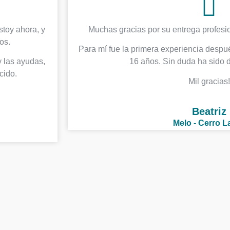
stoy ahora, y
Muchas gracias por su entrega profesi
os.
Para mí fue la primera experiencia despué
 las ayudas,
16 años. Sin duda ha sido
cido.
Mil gracias!
Beatriz
Melo - Cerro L
acoso por otra pe
rce poder sobre 
 hostiles, físicas y verbales qu