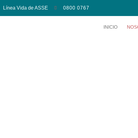
Línea Vida de ASSE
0800 0767
INICIO
NOS
El bosque está 
para salvar su pel
para verterla s
pico pequeño vas
sé que no puedo 