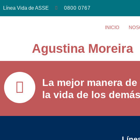
Línea Vida de ASSE
0800 0767
INICIO
NOS
Agustina Moreira
La mejor manera de 
la vida de los demá
Líne