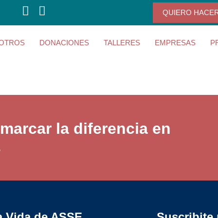
QUIERO HACE
OTROS
DONACIONES
TALLERES
EMPRESAS
P
marcar la diferencia en
s
a Vida de ASSE
Suscribite 