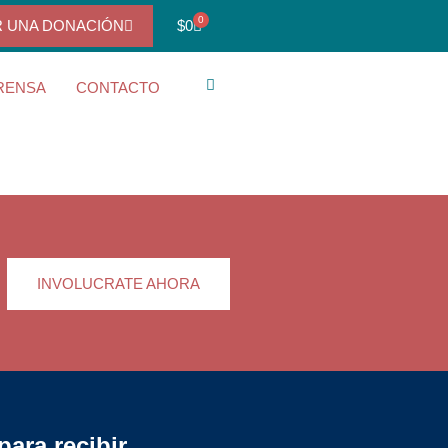
0
R UNA DONACIÓN
$
0
RENSA
CONTACTO
INVOLUCRATE AHORA
para recibir