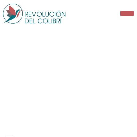
Test
uncategorized
13/02/2025